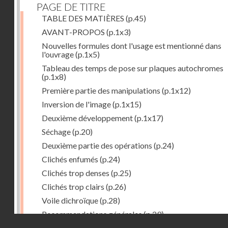
PAGE DE TITRE
TABLE DES MATIÈRES
(p.45)
AVANT-PROPOS
(p.1x3)
Nouvelles formules dont l'usage est mentionné dans
l'ouvrage
(p.1x5)
Tableau des temps de pose sur plaques autochromes
(p.1x8)
Première partie des manipulations
(p.1x12)
Inversion de l'image
(p.1x15)
Deuxième développement
(p.1x17)
Séchage
(p.20)
Deuxième partie des opérations
(p.24)
Clichés enfumés
(p.24)
Clichés trop denses
(p.25)
Clichés trop clairs
(p.26)
Voile dichroïque
(p.28)
Recommandations générales
(p.29)
Droits réservés - CNAM
Examen du cliché terminé
(p.31)