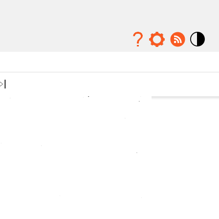
Mode
contraste
élévé