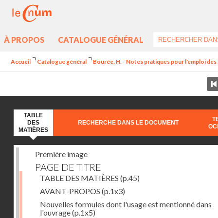
À PROPOS
CATALOGUE GÉNÉRAL
Accueil
Catalogue général
Bourée, H. - Notes pratiques pour l'emploi de
TABLE
T
DES
RECHERCHE DANS LE DOCUMENT
OC
MATIÈRES
Première image
PAGE DE TITRE
TABLE DES MATIÈRES
(p.45)
AVANT-PROPOS
(p.1x3)
Nouvelles formules dont l'usage est mentionné dans
l'ouvrage
(p.1x5)