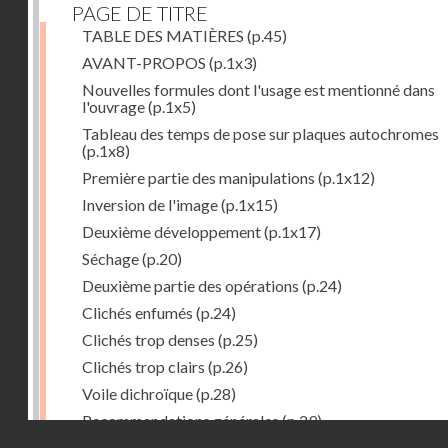
PAGE DE TITRE
TABLE DES MATIÈRES
(p.45)
AVANT-PROPOS
(p.1x3)
Nouvelles formules dont l'usage est mentionné dans
l'ouvrage
(p.1x5)
Tableau des temps de pose sur plaques autochromes
(p.1x8)
Première partie des manipulations
(p.1x12)
Inversion de l'image
(p.1x15)
Deuxième développement
(p.1x17)
Séchage
(p.20)
Deuxième partie des opérations
(p.24)
Clichés enfumés
(p.24)
Clichés trop denses
(p.25)
Clichés trop clairs
(p.26)
Voile dichroïque
(p.28)
Recommandations générales
(p.29)
Droits réservés - CNAM
Examen du cliché terminé
(p.31)