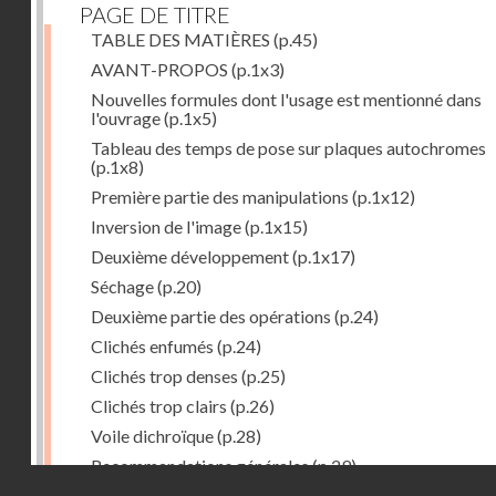
PAGE DE TITRE
TABLE DES MATIÈRES
(p.45)
AVANT-PROPOS
(p.1x3)
Nouvelles formules dont l'usage est mentionné dans
l'ouvrage
(p.1x5)
Tableau des temps de pose sur plaques autochromes
(p.1x8)
Première partie des manipulations
(p.1x12)
Inversion de l'image
(p.1x15)
Deuxième développement
(p.1x17)
Séchage
(p.20)
Deuxième partie des opérations
(p.24)
Clichés enfumés
(p.24)
Clichés trop denses
(p.25)
Clichés trop clairs
(p.26)
Voile dichroïque
(p.28)
Recommandations générales
(p.29)
Droits réservés - CNAM
Examen du cliché terminé
(p.31)