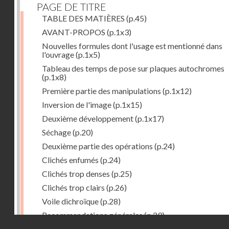
PAGE DE TITRE
TABLE DES MATIÈRES
(p.45)
AVANT-PROPOS
(p.1x3)
Nouvelles formules dont l'usage est mentionné dans
l'ouvrage
(p.1x5)
Tableau des temps de pose sur plaques autochromes
(p.1x8)
Première partie des manipulations
(p.1x12)
Inversion de l'image
(p.1x15)
Deuxième développement
(p.1x17)
Séchage
(p.20)
Deuxième partie des opérations
(p.24)
Clichés enfumés
(p.24)
Clichés trop denses
(p.25)
Clichés trop clairs
(p.26)
Voile dichroïque
(p.28)
Recommandations générales
(p.29)
Droits réservés - CNAM
Examen du cliché terminé
(p.31)