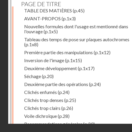
PAGE DE TITRE
TABLE DES MATIÈRES
(p.45)
AVANT-PROPOS
(p.1x3)
Nouvelles formules dont l'usage est mentionné dans
l'ouvrage
(p.1x5)
Tableau des temps de pose sur plaques autochromes
(p.1x8)
Première partie des manipulations
(p.1x12)
Inversion de l'image
(p.1x15)
Deuxième développement
(p.1x17)
Séchage
(p.20)
Deuxième partie des opérations
(p.24)
Clichés enfumés
(p.24)
Clichés trop denses
(p.25)
Clichés trop clairs
(p.26)
Voile dichroïque
(p.28)
Recommandations générales
(p.29)
Droits réservés - CNAM
Examen du cliché terminé
(p.31)