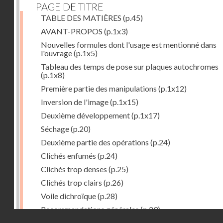
PAGE DE TITRE
TABLE DES MATIÈRES
(p.45)
AVANT-PROPOS
(p.1x3)
Nouvelles formules dont l'usage est mentionné dans
l'ouvrage
(p.1x5)
Tableau des temps de pose sur plaques autochromes
(p.1x8)
Première partie des manipulations
(p.1x12)
Inversion de l'image
(p.1x15)
Deuxième développement
(p.1x17)
Séchage
(p.20)
Deuxième partie des opérations
(p.24)
Clichés enfumés
(p.24)
Clichés trop denses
(p.25)
Clichés trop clairs
(p.26)
Voile dichroïque
(p.28)
Recommandations générales
(p.29)
Droits réservés - CNAM
Examen du cliché terminé
(p.31)