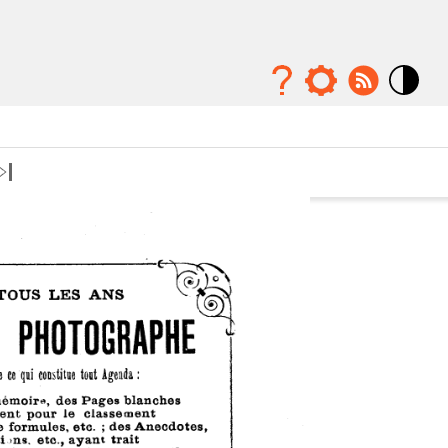
Mode
contraste
élévé