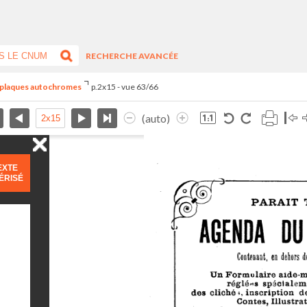
RECHERCHE AVANCÉE
s plaques autochromes
p.2x15 - vue 63/66
(auto)
EXTE
ÉRISÉ