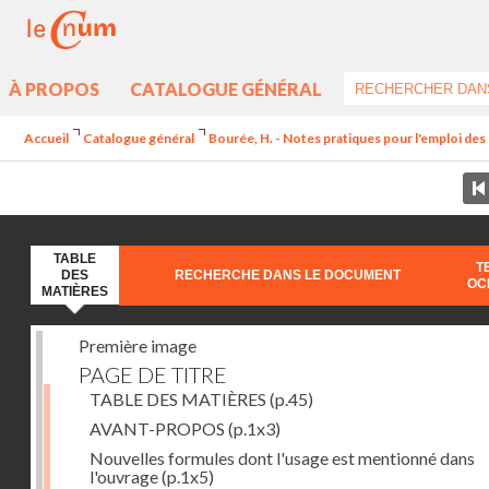
À PROPOS
CATALOGUE GÉNÉRAL
Accueil
Catalogue général
Bourée, H. - Notes pratiques pour l'emploi de
TABLE
T
DES
RECHERCHE DANS LE DOCUMENT
OC
MATIÈRES
Première image
PAGE DE TITRE
TABLE DES MATIÈRES
(p.45)
AVANT-PROPOS
(p.1x3)
Nouvelles formules dont l'usage est mentionné dans
l'ouvrage
(p.1x5)