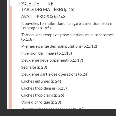
PAGE DE TITRE
TABLE DES MATIÈRES
(p.45)
AVANT-PROPOS
(p.1x3)
Nouvelles formules dont l'usage est mentionné dans
l'ouvrage
(p.1x5)
Tableau des temps de pose sur plaques autochromes
(p.1x8)
Première partie des manipulations
(p.1x12)
Inversion de l'image
(p.1x15)
Deuxième développement
(p.1x17)
Séchage
(p.20)
Deuxième partie des opérations
(p.24)
Clichés enfumés
(p.24)
Clichés trop denses
(p.25)
Clichés trop clairs
(p.26)
Voile dichroïque
(p.28)
Recommandations générales
(p.29)
Droits réservés - CNAM
Examen du cliché terminé
(p.31)