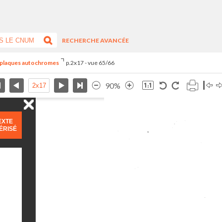
RECHERCHE AVANCÉE
s plaques autochromes
p.2x17 - vue 65/66
90%
EXTE
ÉRISÉ