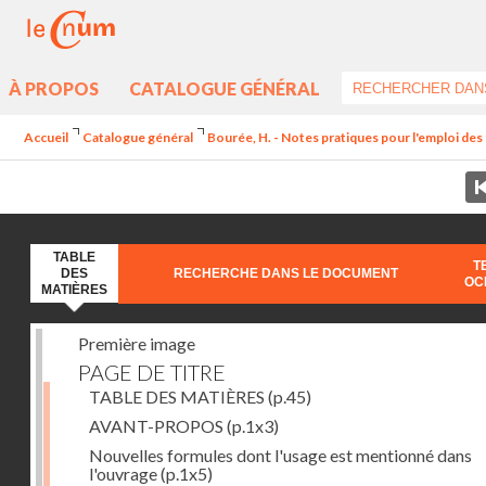
À PROPOS
CATALOGUE GÉNÉRAL
Accueil
Catalogue général
Bourée, H. - Notes pratiques pour l'emploi de
TABLE
T
DES
RECHERCHE DANS LE DOCUMENT
OC
MATIÈRES
Première image
PAGE DE TITRE
TABLE DES MATIÈRES
(p.45)
AVANT-PROPOS
(p.1x3)
Nouvelles formules dont l'usage est mentionné dans
l'ouvrage
(p.1x5)