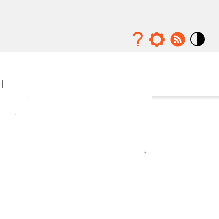
Mode
contraste
élévé