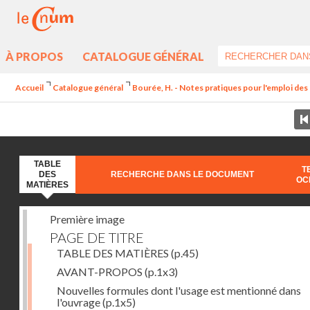
À PROPOS
CATALOGUE GÉNÉRAL
Accueil
Catalogue général
Bourée, H. - Notes pratiques pour l'emploi de
TABLE
T
DES
RECHERCHE DANS LE DOCUMENT
OC
MATIÈRES
Première image
PAGE DE TITRE
TABLE DES MATIÈRES
(p.45)
AVANT-PROPOS
(p.1x3)
Nouvelles formules dont l'usage est mentionné dans
l'ouvrage
(p.1x5)