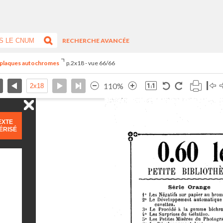
RECHERCHE AVANCÉE
s plaques autochromes
p.2x18 - vue 66/66
110%
EXTE
ÉRISÉ