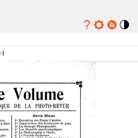
Mode
contraste
élévé