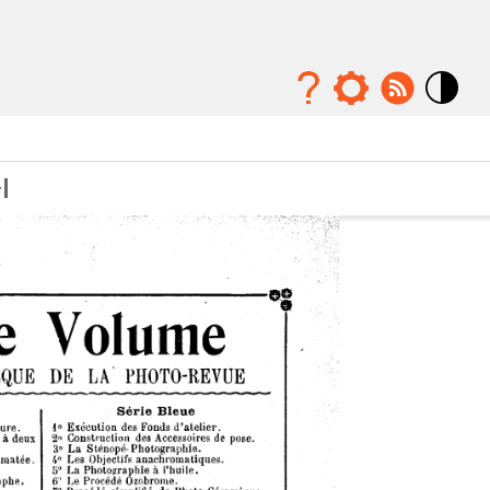
Mode
contraste
élévé