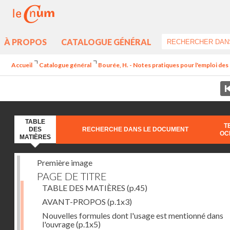
À PROPOS
CATALOGUE GÉNÉRAL
Accueil
Catalogue général
Bourée, H. - Notes pratiques pour l'emploi de
TABLE
T
DES
RECHERCHE DANS LE DOCUMENT
OC
MATIÈRES
Première image
PAGE DE TITRE
TABLE DES MATIÈRES
(p.45)
AVANT-PROPOS
(p.1x3)
Nouvelles formules dont l'usage est mentionné dans
l'ouvrage
(p.1x5)