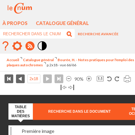
À PROPOS
CATALOGUE GÉNÉRAL
RECHERCHE AVANCÉE
Mode
contraste
Accueil
Catalogue général
Bourée, H. - Notes pratiques pour l'emploi des
élévé
plaques autochromes
p.2x18 - vue 66/66
90%
TABLE
T
DES
RECHERCHE DANS LE DOCUMENT
OC
MATIÈRES
Première image