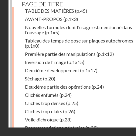
PAGE DE TITRE
TABLE DES MATIÈRES
(p.45)
AVANT-PROPOS
(p.1x3)
Nouvelles formules dont l'usage est mentionné dans
l'ouvrage
(p.1x5)
Tableau des temps de pose sur plaques autochromes
(p.1x8)
Première partie des manipulations
(p.1x12)
Inversion de l'image
(p.1x15)
Deuxième développement
(p.1x17)
Séchage
(p.20)
Deuxième partie des opérations
(p.24)
Clichés enfumés
(p.24)
Clichés trop denses
(p.25)
Clichés trop clairs
(p.26)
Voile dichroïque
(p.28)
Recommandations générales
(p.29)
Droits réservés - CNAM
Examen du cliché terminé
(p.31)