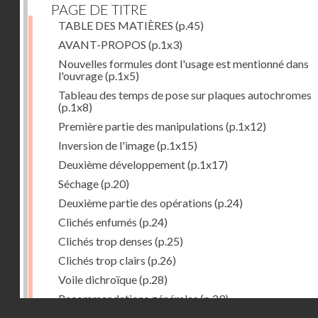
PAGE DE TITRE
TABLE DES MATIÈRES
(p.45)
AVANT-PROPOS
(p.1x3)
Nouvelles formules dont l'usage est mentionné dans
l'ouvrage
(p.1x5)
Tableau des temps de pose sur plaques autochromes
(p.1x8)
Première partie des manipulations
(p.1x12)
Inversion de l'image
(p.1x15)
Deuxième développement
(p.1x17)
Séchage
(p.20)
Deuxième partie des opérations
(p.24)
Clichés enfumés
(p.24)
Clichés trop denses
(p.25)
Clichés trop clairs
(p.26)
Voile dichroïque
(p.28)
Recommandations générales
(p.29)
Droits réservés - CNAM
Examen du cliché terminé
(p.31)