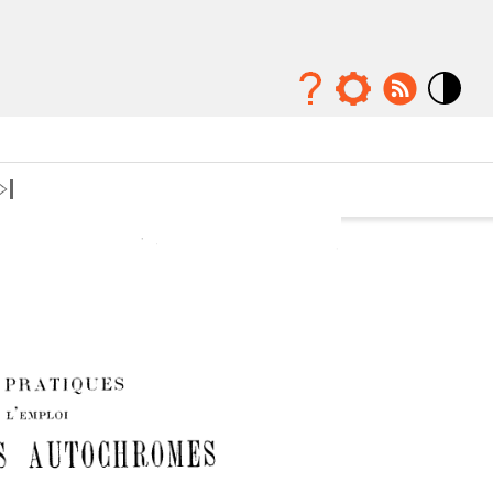
Mode
contraste
élévé