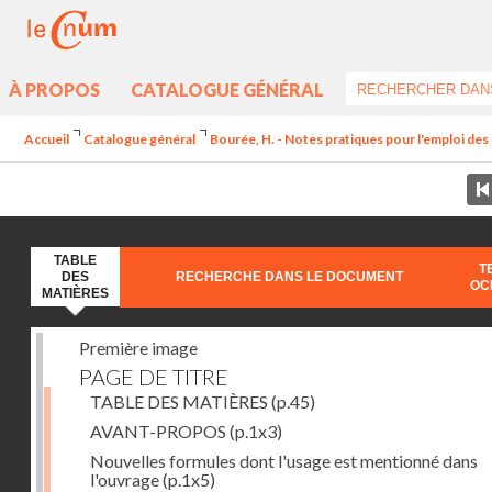
À PROPOS
CATALOGUE GÉNÉRAL
Accueil
Catalogue général
Bourée, H. - Notes pratiques pour l'emploi de
TABLE
T
DES
RECHERCHE DANS LE DOCUMENT
OC
MATIÈRES
Première image
PAGE DE TITRE
TABLE DES MATIÈRES
(p.45)
AVANT-PROPOS
(p.1x3)
Nouvelles formules dont l'usage est mentionné dans
l'ouvrage
(p.1x5)