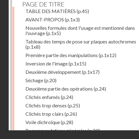
PAGE DE TITRE
TABLE DES MATIÈRES
(p.45)
AVANT-PROPOS
(p.1x3)
Nouvelles formules dont l'usage est mentionné dans
l'ouvrage
(p.1x5)
Tableau des temps de pose sur plaques autochromes
(p.1x8)
Première partie des manipulations
(p.1x12)
Inversion de l'image
(p.1x15)
Deuxième développement
(p.1x17)
Séchage
(p.20)
Deuxième partie des opérations
(p.24)
Clichés enfumés
(p.24)
Clichés trop denses
(p.25)
Clichés trop clairs
(p.26)
Voile dichroïque
(p.28)
Recommandations générales
(p.29)
Droits réservés - CNAM
Examen du cliché terminé
(p.31)