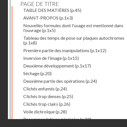
PAGE DE TITRE
TABLE DES MATIÈRES
(p.45)
AVANT-PROPOS
(p.1x3)
Nouvelles formules dont l'usage est mentionné dans
l'ouvrage
(p.1x5)
Tableau des temps de pose sur plaques autochromes
(p.1x8)
Première partie des manipulations
(p.1x12)
Inversion de l'image
(p.1x15)
Deuxième développement
(p.1x17)
Séchage
(p.20)
Deuxième partie des opérations
(p.24)
Clichés enfumés
(p.24)
Clichés trop denses
(p.25)
Clichés trop clairs
(p.26)
Voile dichroïque
(p.28)
Recommandations générales
(p.29)
Droits réservés - CNAM
Examen du cliché terminé
(p.31)