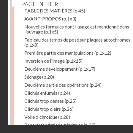
PAGE DE TITRE
TABLE DES MATIÈRES
(p.45)
AVANT-PROPOS
(p.1x3)
Nouvelles formules dont l'usage est mentionné dans
l'ouvrage
(p.1x5)
Tableau des temps de pose sur plaques autochromes
(p.1x8)
Première partie des manipulations
(p.1x12)
Inversion de l'image
(p.1x15)
Deuxième développement
(p.1x17)
Séchage
(p.20)
Deuxième partie des opérations
(p.24)
Clichés enfumés
(p.24)
Clichés trop denses
(p.25)
Clichés trop clairs
(p.26)
Voile dichroïque
(p.28)
Recommandations générales
(p.29)
Droits réservés - CNAM
Examen du cliché terminé
(p.31)