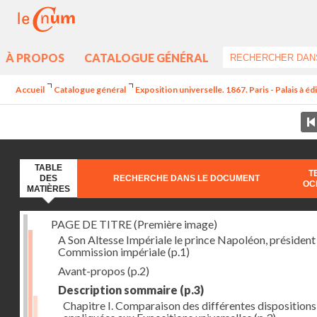
À PROPOS
CATALOGUE GÉNÉRAL
Accueil
Catalogue général
Exposition universelle. 1867. Paris - Palais à é
TABLE
T
DES
RECHERCHE DANS LE DOCUMENT
OC
MATIÈRES
PAGE DE TITRE (Première image)
A Son Altesse Impériale le prince Napoléon, président 
Commission impériale
(p.1)
Avant-propos
(p.2)
Description sommaire
(p.3)
Chapitre I. Comparaison des différentes dispositions