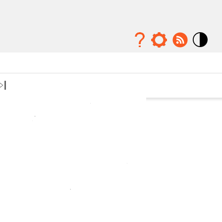
Mode
contraste
élévé