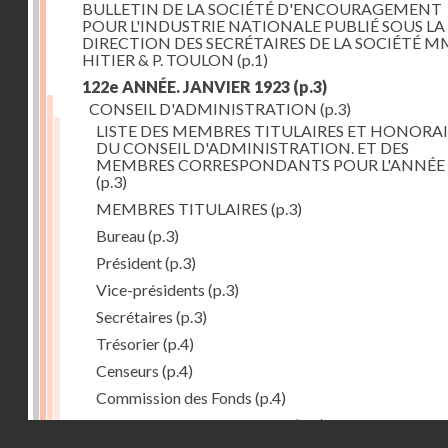
BULLETIN DE LA SOCIÉTÉ D'ENCOURAGEMENT
POUR L'INDUSTRIE NATIONALE PUBLIÉ SOUS LA
DIRECTION DES SECRÉTAIRES DE LA SOCIÉTÉ MM
HITIER & P. TOULON
(p.1)
122e ANNÉE. JANVIER 1923
(p.3)
CONSEIL D'ADMINISTRATION
(p.3)
LISTE DES MEMBRES TITULAIRES ET HONORAI
DU CONSEIL D'ADMINISTRATION. ET DES
MEMBRES CORRESPONDANTS POUR L'ANNÉE 
(p.3)
MEMBRES TITULAIRES
(p.3)
Bureau
(p.3)
Président
(p.3)
Vice-présidents
(p.3)
Secrétaires
(p.3)
Trésorier
(p.4)
Censeurs
(p.4)
Commission des Fonds
(p.4)
Comité des Arts mécaniques
(p.4)
Droits réservés - CNAM