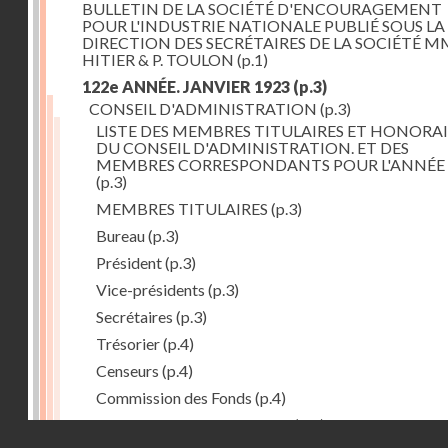
BULLETIN DE LA SOCIÉTÉ D'ENCOURAGEMENT
POUR L'INDUSTRIE NATIONALE PUBLIÉ SOUS LA
DIRECTION DES SECRÉTAIRES DE LA SOCIÉTÉ MM
HITIER & P. TOULON
(p.1)
122e ANNÉE. JANVIER 1923
(p.3)
CONSEIL D'ADMINISTRATION
(p.3)
LISTE DES MEMBRES TITULAIRES ET HONORAI
DU CONSEIL D'ADMINISTRATION. ET DES
MEMBRES CORRESPONDANTS POUR L'ANNÉE 
(p.3)
MEMBRES TITULAIRES
(p.3)
Bureau
(p.3)
Président
(p.3)
Vice-présidents
(p.3)
Secrétaires
(p.3)
Trésorier
(p.4)
Censeurs
(p.4)
Commission des Fonds
(p.4)
Comité des Arts mécaniques
(p.4)
Droits réservés - CNAM