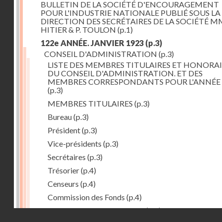
BULLETIN DE LA SOCIÉTÉ D'ENCOURAGEMENT
POUR L'INDUSTRIE NATIONALE PUBLIÉ SOUS LA
DIRECTION DES SECRÉTAIRES DE LA SOCIÉTÉ MM
HITIER & P. TOULON
(p.1)
122e ANNÉE. JANVIER 1923
(p.3)
CONSEIL D'ADMINISTRATION
(p.3)
LISTE DES MEMBRES TITULAIRES ET HONORAI
DU CONSEIL D'ADMINISTRATION. ET DES
MEMBRES CORRESPONDANTS POUR L'ANNÉE 
(p.3)
MEMBRES TITULAIRES
(p.3)
Bureau
(p.3)
Président
(p.3)
Vice-présidents
(p.3)
Secrétaires
(p.3)
Trésorier
(p.4)
Censeurs
(p.4)
Commission des Fonds
(p.4)
Comité des Arts mécaniques
(p.4)
Droits réservés - CNAM