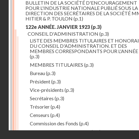
BULLETIN DE LA SOCIÉTÉ D'ENCOURAGEMENT
POUR L'INDUSTRIE NATIONALE PUBLIÉ SOUS LA
DIRECTION DES SECRÉTAIRES DE LA SOCIÉTÉ MM
HITIER & P. TOULON
(p.1)
122e ANNÉE. JANVIER 1923
(p.3)
CONSEIL D'ADMINISTRATION
(p.3)
LISTE DES MEMBRES TITULAIRES ET HONORAI
DU CONSEIL D'ADMINISTRATION. ET DES
MEMBRES CORRESPONDANTS POUR L'ANNÉE 
(p.3)
MEMBRES TITULAIRES
(p.3)
Bureau
(p.3)
Président
(p.3)
Vice-présidents
(p.3)
Secrétaires
(p.3)
Trésorier
(p.4)
Censeurs
(p.4)
Commission des Fonds
(p.4)
Comité des Arts mécaniques
(p.4)
Droits réservés - CNAM