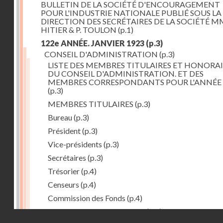
BULLETIN DE LA SOCIÉTÉ D'ENCOURAGEMENT
POUR L'INDUSTRIE NATIONALE PUBLIÉ SOUS LA
DIRECTION DES SECRÉTAIRES DE LA SOCIÉTÉ MM
HITIER & P. TOULON
(p.1)
122e ANNÉE. JANVIER 1923
(p.3)
CONSEIL D'ADMINISTRATION
(p.3)
LISTE DES MEMBRES TITULAIRES ET HONORAI
DU CONSEIL D'ADMINISTRATION. ET DES
MEMBRES CORRESPONDANTS POUR L'ANNÉE 
(p.3)
MEMBRES TITULAIRES
(p.3)
Bureau
(p.3)
Président
(p.3)
Vice-présidents
(p.3)
Secrétaires
(p.3)
Trésorier
(p.4)
Censeurs
(p.4)
Commission des Fonds
(p.4)
Comité des Arts mécaniques
(p.4)
Droits réservés - CNAM