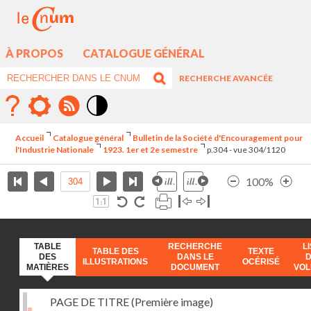
À PROPOS
CATALOGUE GÉNÉRAL
RECHERCHE AVANCÉE
Mode
contraste
Accueil
Catalogue général
Bulletin de la Société d'Encouragement pour
élévé
l'Industrie Nationale
1923. 1er et 2e semestre
p.304 - vue 304/1120
100%
TABLE
RECHERCHE
L
TABLE DES
TEXTE
DES
DANS LE
ILLUSTRATIONS
OCÉRISÉ
MATIÈRES
DOCUMENT
VO
PAGE DE TITRE (Première image)