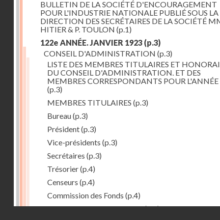
BULLETIN DE LA SOCIÉTÉ D'ENCOURAGEMENT
POUR L'INDUSTRIE NATIONALE PUBLIÉ SOUS LA
DIRECTION DES SECRÉTAIRES DE LA SOCIÉTÉ MM
HITIER & P. TOULON
(p.1)
122e ANNÉE. JANVIER 1923
(p.3)
CONSEIL D'ADMINISTRATION
(p.3)
LISTE DES MEMBRES TITULAIRES ET HONORAI
DU CONSEIL D'ADMINISTRATION. ET DES
MEMBRES CORRESPONDANTS POUR L'ANNÉE 
(p.3)
MEMBRES TITULAIRES
(p.3)
Bureau
(p.3)
Président
(p.3)
Vice-présidents
(p.3)
Secrétaires
(p.3)
Trésorier
(p.4)
Censeurs
(p.4)
Commission des Fonds
(p.4)
Comité des Arts mécaniques
(p.4)
Droits réservés - CNAM