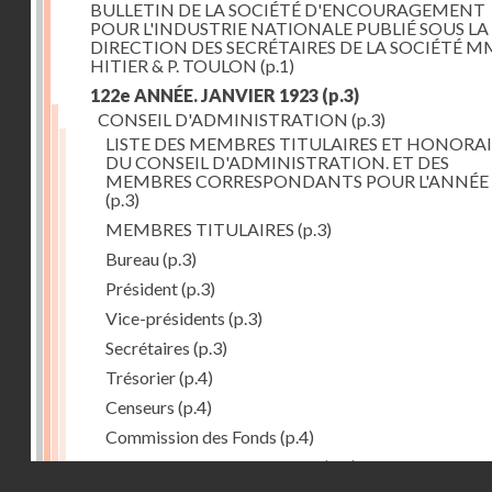
BULLETIN DE LA SOCIÉTÉ D'ENCOURAGEMENT
POUR L'INDUSTRIE NATIONALE PUBLIÉ SOUS LA
DIRECTION DES SECRÉTAIRES DE LA SOCIÉTÉ MM
HITIER & P. TOULON
(p.1)
122e ANNÉE. JANVIER 1923
(p.3)
CONSEIL D'ADMINISTRATION
(p.3)
LISTE DES MEMBRES TITULAIRES ET HONORAI
DU CONSEIL D'ADMINISTRATION. ET DES
MEMBRES CORRESPONDANTS POUR L'ANNÉE 
(p.3)
MEMBRES TITULAIRES
(p.3)
Bureau
(p.3)
Président
(p.3)
Vice-présidents
(p.3)
Secrétaires
(p.3)
Trésorier
(p.4)
Censeurs
(p.4)
Commission des Fonds
(p.4)
Comité des Arts mécaniques
(p.4)
Droits réservés - CNAM