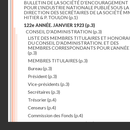
BULLETIN DE LA SOCIÉTÉ D'ENCOURAGEMENT
POUR L'INDUSTRIE NATIONALE PUBLIÉ SOUS LA
DIRECTION DES SECRÉTAIRES DE LA SOCIÉTÉ MM
HITIER & P. TOULON
(p.1)
122e ANNÉE. JANVIER 1923
(p.3)
CONSEIL D'ADMINISTRATION
(p.3)
LISTE DES MEMBRES TITULAIRES ET HONORAI
DU CONSEIL D'ADMINISTRATION. ET DES
MEMBRES CORRESPONDANTS POUR L'ANNÉE 
(p.3)
MEMBRES TITULAIRES
(p.3)
Bureau
(p.3)
Président
(p.3)
Vice-présidents
(p.3)
Secrétaires
(p.3)
Trésorier
(p.4)
Censeurs
(p.4)
Commission des Fonds
(p.4)
Comité des Arts mécaniques
(p.4)
Droits réservés - CNAM