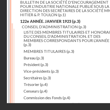
BULLETIN DE LA SOCIÉTÉ D'ENCOURAGEMENT
POUR L'INDUSTRIE NATIONALE PUBLIÉ SOUS LA
DIRECTION DES SECRÉTAIRES DE LA SOCIÉTÉ MM
HITIER & P. TOULON
(p.1)
122e ANNÉE. JANVIER 1923
(p.3)
CONSEIL D'ADMINISTRATION
(p.3)
LISTE DES MEMBRES TITULAIRES ET HONORAI
DU CONSEIL D'ADMINISTRATION. ET DES
MEMBRES CORRESPONDANTS POUR L'ANNÉE 
(p.3)
MEMBRES TITULAIRES
(p.3)
Bureau
(p.3)
Président
(p.3)
Vice-présidents
(p.3)
Secrétaires
(p.3)
Trésorier
(p.4)
Censeurs
(p.4)
Commission des Fonds
(p.4)
Comité des Arts mécaniques
(p.4)
Droits réservés - CNAM