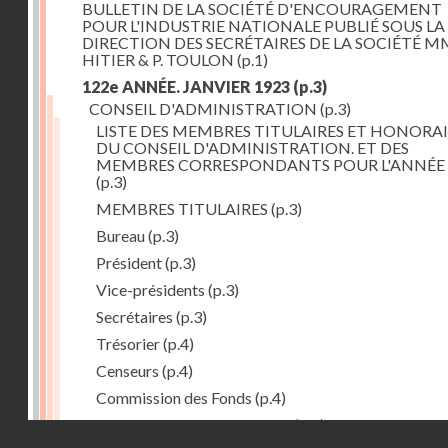
BULLETIN DE LA SOCIÉTÉ D'ENCOURAGEMENT
POUR L'INDUSTRIE NATIONALE PUBLIÉ SOUS LA
DIRECTION DES SECRÉTAIRES DE LA SOCIÉTÉ MM
HITIER & P. TOULON
(p.1)
122e ANNÉE. JANVIER 1923
(p.3)
CONSEIL D'ADMINISTRATION
(p.3)
LISTE DES MEMBRES TITULAIRES ET HONORAI
DU CONSEIL D'ADMINISTRATION. ET DES
MEMBRES CORRESPONDANTS POUR L'ANNÉE 
(p.3)
MEMBRES TITULAIRES
(p.3)
Bureau
(p.3)
Président
(p.3)
Vice-présidents
(p.3)
Secrétaires
(p.3)
Trésorier
(p.4)
Censeurs
(p.4)
Commission des Fonds
(p.4)
Comité des Arts mécaniques
(p.4)
Droits réservés - CNAM