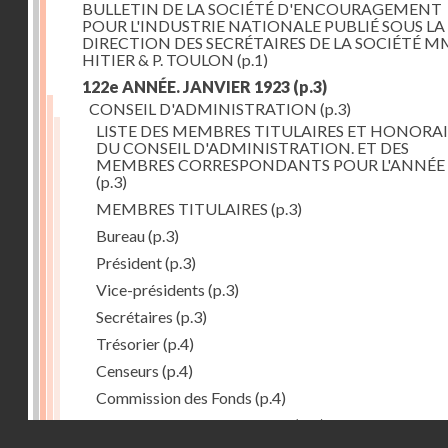
BULLETIN DE LA SOCIÉTÉ D'ENCOURAGEMENT
POUR L'INDUSTRIE NATIONALE PUBLIÉ SOUS LA
DIRECTION DES SECRÉTAIRES DE LA SOCIÉTÉ MM
HITIER & P. TOULON
(p.1)
122e ANNÉE. JANVIER 1923
(p.3)
CONSEIL D'ADMINISTRATION
(p.3)
LISTE DES MEMBRES TITULAIRES ET HONORAI
DU CONSEIL D'ADMINISTRATION. ET DES
MEMBRES CORRESPONDANTS POUR L'ANNÉE 
(p.3)
MEMBRES TITULAIRES
(p.3)
Bureau
(p.3)
Président
(p.3)
Vice-présidents
(p.3)
Secrétaires
(p.3)
Trésorier
(p.4)
Censeurs
(p.4)
Commission des Fonds
(p.4)
Comité des Arts mécaniques
(p.4)
Droits réservés - CNAM