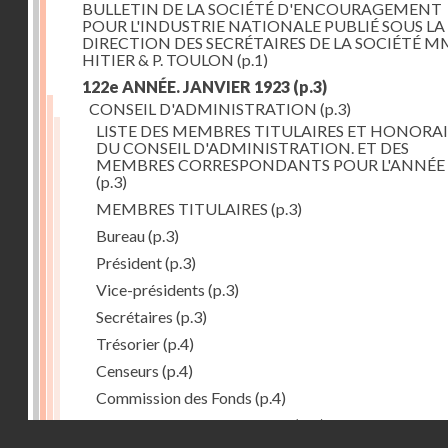
BULLETIN DE LA SOCIÉTÉ D'ENCOURAGEMENT
POUR L'INDUSTRIE NATIONALE PUBLIÉ SOUS LA
DIRECTION DES SECRÉTAIRES DE LA SOCIÉTÉ MM
HITIER & P. TOULON
(p.1)
122e ANNÉE. JANVIER 1923
(p.3)
CONSEIL D'ADMINISTRATION
(p.3)
LISTE DES MEMBRES TITULAIRES ET HONORAI
DU CONSEIL D'ADMINISTRATION. ET DES
MEMBRES CORRESPONDANTS POUR L'ANNÉE 
(p.3)
MEMBRES TITULAIRES
(p.3)
Bureau
(p.3)
Président
(p.3)
Vice-présidents
(p.3)
Secrétaires
(p.3)
Trésorier
(p.4)
Censeurs
(p.4)
Commission des Fonds
(p.4)
Comité des Arts mécaniques
(p.4)
Droits réservés - CNAM