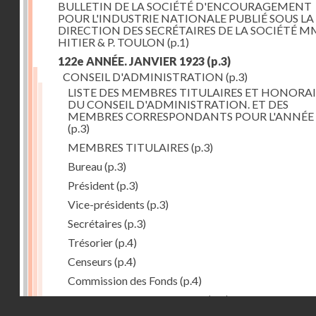
BULLETIN DE LA SOCIÉTÉ D'ENCOURAGEMENT
POUR L'INDUSTRIE NATIONALE PUBLIÉ SOUS LA
DIRECTION DES SECRÉTAIRES DE LA SOCIÉTÉ MM
HITIER & P. TOULON
(p.1)
122e ANNÉE. JANVIER 1923
(p.3)
CONSEIL D'ADMINISTRATION
(p.3)
LISTE DES MEMBRES TITULAIRES ET HONORAI
DU CONSEIL D'ADMINISTRATION. ET DES
MEMBRES CORRESPONDANTS POUR L'ANNÉE 
(p.3)
MEMBRES TITULAIRES
(p.3)
Bureau
(p.3)
Président
(p.3)
Vice-présidents
(p.3)
Secrétaires
(p.3)
Trésorier
(p.4)
Censeurs
(p.4)
Commission des Fonds
(p.4)
Comité des Arts mécaniques
(p.4)
Droits réservés - CNAM