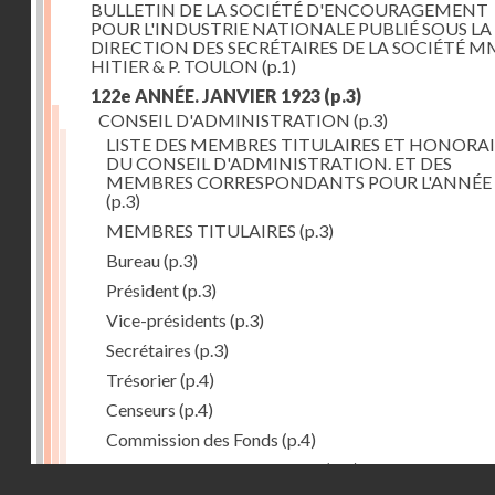
BULLETIN DE LA SOCIÉTÉ D'ENCOURAGEMENT
POUR L'INDUSTRIE NATIONALE PUBLIÉ SOUS LA
DIRECTION DES SECRÉTAIRES DE LA SOCIÉTÉ MM
HITIER & P. TOULON
(p.1)
122e ANNÉE. JANVIER 1923
(p.3)
CONSEIL D'ADMINISTRATION
(p.3)
LISTE DES MEMBRES TITULAIRES ET HONORAI
DU CONSEIL D'ADMINISTRATION. ET DES
MEMBRES CORRESPONDANTS POUR L'ANNÉE 
(p.3)
MEMBRES TITULAIRES
(p.3)
Bureau
(p.3)
Président
(p.3)
Vice-présidents
(p.3)
Secrétaires
(p.3)
Trésorier
(p.4)
Censeurs
(p.4)
Commission des Fonds
(p.4)
Comité des Arts mécaniques
(p.4)
Droits réservés - CNAM