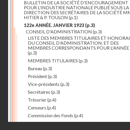
BULLETIN DE LA SOCIÉTÉ D'ENCOURAGEMENT
POUR L'INDUSTRIE NATIONALE PUBLIÉ SOUS LA
DIRECTION DES SECRÉTAIRES DE LA SOCIÉTÉ MM
HITIER & P. TOULON
(p.1)
122e ANNÉE. JANVIER 1923
(p.3)
CONSEIL D'ADMINISTRATION
(p.3)
LISTE DES MEMBRES TITULAIRES ET HONORAI
DU CONSEIL D'ADMINISTRATION. ET DES
MEMBRES CORRESPONDANTS POUR L'ANNÉE 
(p.3)
MEMBRES TITULAIRES
(p.3)
Bureau
(p.3)
Président
(p.3)
Vice-présidents
(p.3)
Secrétaires
(p.3)
Trésorier
(p.4)
Censeurs
(p.4)
Commission des Fonds
(p.4)
Comité des Arts mécaniques
(p.4)
Droits réservés - CNAM