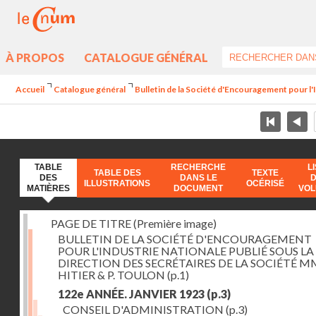
À PROPOS
CATALOGUE GÉNÉRAL
Accueil
Catalogue général
Bulletin de la Société d'Encouragement pour l'
TABLE
RECHERCHE
L
TABLE DES
TEXTE
DES
DANS LE
ILLUSTRATIONS
OCÉRISÉ
MATIÈRES
DOCUMENT
VO
PAGE DE TITRE (Première image)
BULLETIN DE LA SOCIÉTÉ D'ENCOURAGEMENT
POUR L'INDUSTRIE NATIONALE PUBLIÉ SOUS LA
DIRECTION DES SECRÉTAIRES DE LA SOCIÉTÉ MM
HITIER & P. TOULON
(p.1)
122e ANNÉE. JANVIER 1923
(p.3)
CONSEIL D'ADMINISTRATION
(p.3)