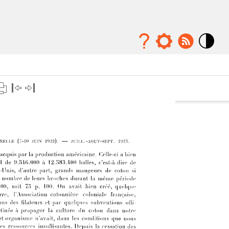
Mode
contraste
élévé