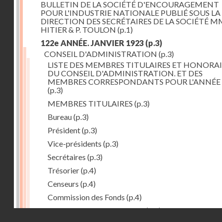
BULLETIN DE LA SOCIÉTÉ D'ENCOURAGEMENT
POUR L'INDUSTRIE NATIONALE PUBLIÉ SOUS LA
DIRECTION DES SECRÉTAIRES DE LA SOCIÉTÉ MM
HITIER & P. TOULON
(p.1)
122e ANNÉE. JANVIER 1923
(p.3)
CONSEIL D'ADMINISTRATION
(p.3)
LISTE DES MEMBRES TITULAIRES ET HONORAI
DU CONSEIL D'ADMINISTRATION. ET DES
MEMBRES CORRESPONDANTS POUR L'ANNÉE 
(p.3)
MEMBRES TITULAIRES
(p.3)
Bureau
(p.3)
Président
(p.3)
Vice-présidents
(p.3)
Secrétaires
(p.3)
Trésorier
(p.4)
Censeurs
(p.4)
Commission des Fonds
(p.4)
Comité des Arts mécaniques
(p.4)
Droits réservés - CNAM