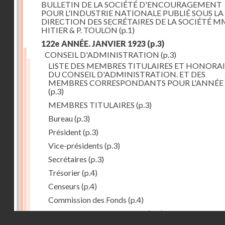
BULLETIN DE LA SOCIÉTÉ D'ENCOURAGEMENT
POUR L'INDUSTRIE NATIONALE PUBLIÉ SOUS LA
DIRECTION DES SECRÉTAIRES DE LA SOCIÉTÉ MM
HITIER & P. TOULON
(p.1)
122e ANNÉE. JANVIER 1923
(p.3)
CONSEIL D'ADMINISTRATION
(p.3)
LISTE DES MEMBRES TITULAIRES ET HONORAI
DU CONSEIL D'ADMINISTRATION. ET DES
MEMBRES CORRESPONDANTS POUR L'ANNÉE 
(p.3)
MEMBRES TITULAIRES
(p.3)
Bureau
(p.3)
Président
(p.3)
Vice-présidents
(p.3)
Secrétaires
(p.3)
Trésorier
(p.4)
Censeurs
(p.4)
Commission des Fonds
(p.4)
Comité des Arts mécaniques
(p.4)
Droits réservés - CNAM