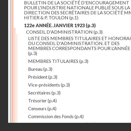
BULLETIN DE LA SOCIÉTÉ D'ENCOURAGEMENT
POUR L'INDUSTRIE NATIONALE PUBLIÉ SOUS LA
DIRECTION DES SECRÉTAIRES DE LA SOCIÉTÉ MM
HITIER & P. TOULON
(p.1)
122e ANNÉE. JANVIER 1923
(p.3)
CONSEIL D'ADMINISTRATION
(p.3)
LISTE DES MEMBRES TITULAIRES ET HONORAI
DU CONSEIL D'ADMINISTRATION. ET DES
MEMBRES CORRESPONDANTS POUR L'ANNÉE 
(p.3)
MEMBRES TITULAIRES
(p.3)
Bureau
(p.3)
Président
(p.3)
Vice-présidents
(p.3)
Secrétaires
(p.3)
Trésorier
(p.4)
Censeurs
(p.4)
Commission des Fonds
(p.4)
Comité des Arts mécaniques
(p.4)
Droits réservés - CNAM