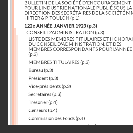
BULLETIN DE LA SOCIÉTÉ D'ENCOURAGEMENT
POUR L'INDUSTRIE NATIONALE PUBLIÉ SOUS LA
DIRECTION DES SECRÉTAIRES DE LA SOCIÉTÉ MM
HITIER & P. TOULON
(p.1)
122e ANNÉE. JANVIER 1923
(p.3)
CONSEIL D'ADMINISTRATION
(p.3)
LISTE DES MEMBRES TITULAIRES ET HONORAI
DU CONSEIL D'ADMINISTRATION. ET DES
MEMBRES CORRESPONDANTS POUR L'ANNÉE 
(p.3)
MEMBRES TITULAIRES
(p.3)
Bureau
(p.3)
Président
(p.3)
Vice-présidents
(p.3)
Secrétaires
(p.3)
Trésorier
(p.4)
Censeurs
(p.4)
Commission des Fonds
(p.4)
Comité des Arts mécaniques
(p.4)
Droits réservés - CNAM