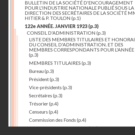
BULLETIN DE LA SOCIÉTÉ D'ENCOURAGEMENT
POUR L'INDUSTRIE NATIONALE PUBLIÉ SOUS LA
DIRECTION DES SECRÉTAIRES DE LA SOCIÉTÉ MM
HITIER & P. TOULON
(p.1)
122e ANNÉE. JANVIER 1923
(p.3)
CONSEIL D'ADMINISTRATION
(p.3)
LISTE DES MEMBRES TITULAIRES ET HONORAI
DU CONSEIL D'ADMINISTRATION. ET DES
MEMBRES CORRESPONDANTS POUR L'ANNÉE 
(p.3)
MEMBRES TITULAIRES
(p.3)
Bureau
(p.3)
Président
(p.3)
Vice-présidents
(p.3)
Secrétaires
(p.3)
Trésorier
(p.4)
Censeurs
(p.4)
Commission des Fonds
(p.4)
Comité des Arts mécaniques
(p.4)
Droits réservés - CNAM