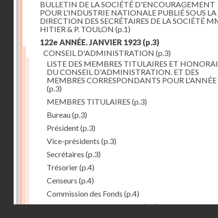
BULLETIN DE LA SOCIÉTÉ D'ENCOURAGEMENT
POUR L'INDUSTRIE NATIONALE PUBLIÉ SOUS LA
DIRECTION DES SECRÉTAIRES DE LA SOCIÉTÉ MM
HITIER & P. TOULON
(p.1)
122e ANNÉE. JANVIER 1923
(p.3)
CONSEIL D'ADMINISTRATION
(p.3)
LISTE DES MEMBRES TITULAIRES ET HONORAI
DU CONSEIL D'ADMINISTRATION. ET DES
MEMBRES CORRESPONDANTS POUR L'ANNÉE 
(p.3)
MEMBRES TITULAIRES
(p.3)
Bureau
(p.3)
Président
(p.3)
Vice-présidents
(p.3)
Secrétaires
(p.3)
Trésorier
(p.4)
Censeurs
(p.4)
Commission des Fonds
(p.4)
Comité des Arts mécaniques
(p.4)
Droits réservés - CNAM