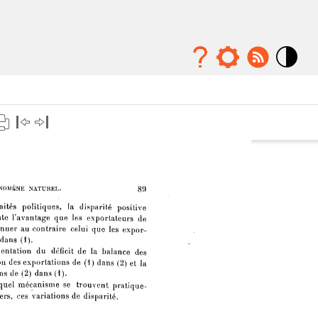
Mode
contraste
élévé