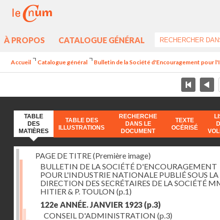
À PROPOS
CATALOGUE GÉNÉRAL
Accueil
Catalogue général
Bulletin de la Société d'Encouragement pour l'
TABLE
RECHERCHE
L
TABLE DES
TEXTE
DES
DANS LE
ILLUSTRATIONS
OCÉRISÉ
MATIÈRES
DOCUMENT
VO
PAGE DE TITRE (Première image)
BULLETIN DE LA SOCIÉTÉ D'ENCOURAGEMENT
POUR L'INDUSTRIE NATIONALE PUBLIÉ SOUS LA
DIRECTION DES SECRÉTAIRES DE LA SOCIÉTÉ MM
HITIER & P. TOULON
(p.1)
122e ANNÉE. JANVIER 1923
(p.3)
CONSEIL D'ADMINISTRATION
(p.3)