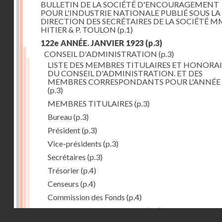
BULLETIN DE LA SOCIÉTÉ D'ENCOURAGEMENT
POUR L'INDUSTRIE NATIONALE PUBLIÉ SOUS LA
DIRECTION DES SECRÉTAIRES DE LA SOCIÉTÉ MM
HITIER & P. TOULON
(p.1)
122e ANNÉE. JANVIER 1923
(p.3)
CONSEIL D'ADMINISTRATION
(p.3)
LISTE DES MEMBRES TITULAIRES ET HONORAI
DU CONSEIL D'ADMINISTRATION. ET DES
MEMBRES CORRESPONDANTS POUR L'ANNÉE 
(p.3)
MEMBRES TITULAIRES
(p.3)
Bureau
(p.3)
Président
(p.3)
Vice-présidents
(p.3)
Secrétaires
(p.3)
Trésorier
(p.4)
Censeurs
(p.4)
Commission des Fonds
(p.4)
Comité des Arts mécaniques
(p.4)
Droits réservés - CNAM