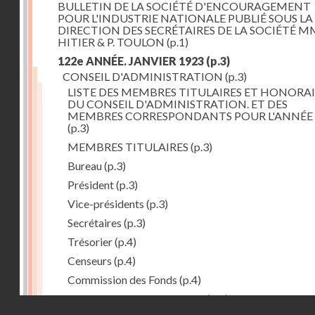
BULLETIN DE LA SOCIÉTÉ D'ENCOURAGEMENT
POUR L'INDUSTRIE NATIONALE PUBLIÉ SOUS LA
DIRECTION DES SECRÉTAIRES DE LA SOCIÉTÉ MM
HITIER & P. TOULON
(p.1)
122e ANNÉE. JANVIER 1923
(p.3)
CONSEIL D'ADMINISTRATION
(p.3)
LISTE DES MEMBRES TITULAIRES ET HONORAI
DU CONSEIL D'ADMINISTRATION. ET DES
MEMBRES CORRESPONDANTS POUR L'ANNÉE 
(p.3)
MEMBRES TITULAIRES
(p.3)
Bureau
(p.3)
Président
(p.3)
Vice-présidents
(p.3)
Secrétaires
(p.3)
Trésorier
(p.4)
Censeurs
(p.4)
Commission des Fonds
(p.4)
Comité des Arts mécaniques
(p.4)
Droits réservés - CNAM