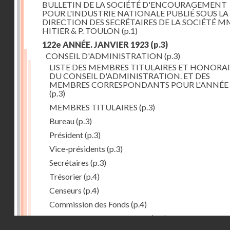
BULLETIN DE LA SOCIÉTÉ D'ENCOURAGEMENT
POUR L'INDUSTRIE NATIONALE PUBLIÉ SOUS LA
DIRECTION DES SECRÉTAIRES DE LA SOCIÉTÉ MM
HITIER & P. TOULON
(p.1)
122e ANNÉE. JANVIER 1923
(p.3)
CONSEIL D'ADMINISTRATION
(p.3)
LISTE DES MEMBRES TITULAIRES ET HONORAI
DU CONSEIL D'ADMINISTRATION. ET DES
MEMBRES CORRESPONDANTS POUR L'ANNÉE 
(p.3)
MEMBRES TITULAIRES
(p.3)
Bureau
(p.3)
Président
(p.3)
Vice-présidents
(p.3)
Secrétaires
(p.3)
Trésorier
(p.4)
Censeurs
(p.4)
Commission des Fonds
(p.4)
Comité des Arts mécaniques
(p.4)
Droits réservés - CNAM