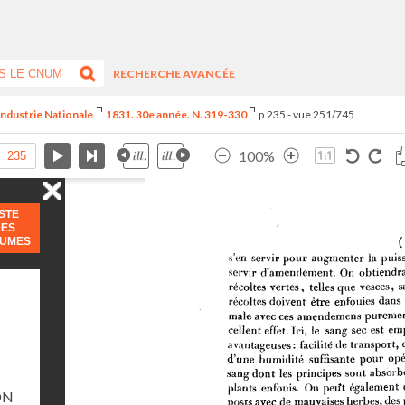
RECHERCHE AVANCÉE
Industrie Nationale
1831. 30e année. N. 319-330
p.235 - vue 251/745
100%
ISTE
DES
LUMES
ON