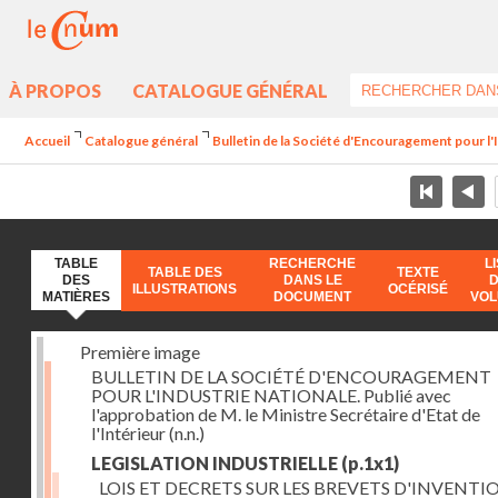
À PROPOS
CATALOGUE GÉNÉRAL
Accueil
Catalogue général
Bulletin de la Société d'Encouragement pour l'
TABLE
RECHERCHE
L
TABLE DES
TEXTE
DES
DANS LE
ILLUSTRATIONS
OCÉRISÉ
MATIÈRES
DOCUMENT
VO
Première image
BULLETIN DE LA SOCIÉTÉ D'ENCOURAGEMENT
POUR L'INDUSTRIE NATIONALE. Publié avec
l'approbation de M. le Ministre Secrétaire d'Etat de
l'Intérieur
(n.n.)
LEGISLATION INDUSTRIELLE
(p.1x1)
LOIS ET DECRETS SUR LES BREVETS D'INVENTI