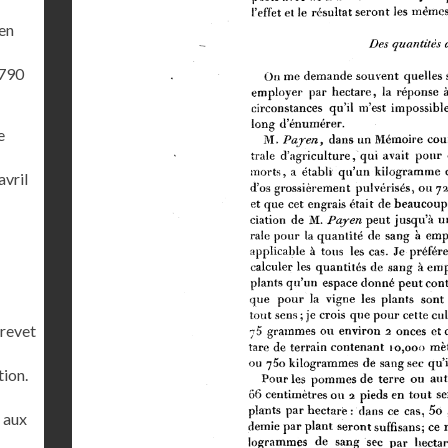
'en
1790
e
avril
brevet
tion.
r aux