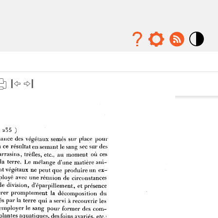
Mode
contraste
élévé