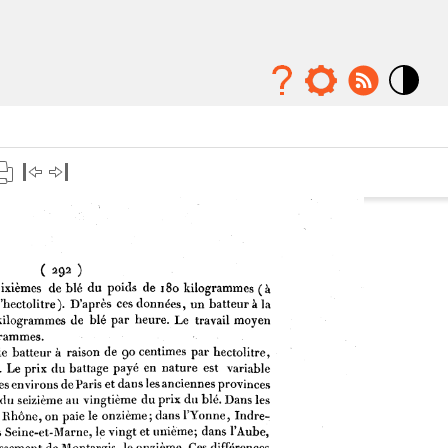
Mode
contraste
élévé