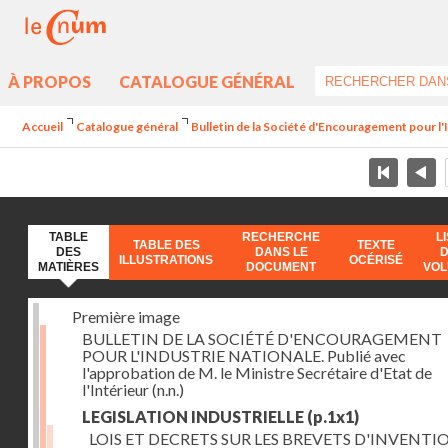
À PROPOS
CATALOGUE GÉNÉRAL
Accueil
Catalogue général
Bulletin de la Société d'Encouragement pour l'
TABLE
RECHERCHE
L
TABLE DES
TEXTE
DES
DANS LE
ILLUSTRATIONS
OCÉRISÉ
MATIÈRES
DOCUMENT
VO
Première image
BULLETIN DE LA SOCIÉTÉ D'ENCOURAGEMENT
POUR L'INDUSTRIE NATIONALE. Publié avec
l'approbation de M. le Ministre Secrétaire d'Etat de
l'Intérieur
(n.n.)
LEGISLATION INDUSTRIELLE
(p.1x1)
LOIS ET DECRETS SUR LES BREVETS D'INVENTI