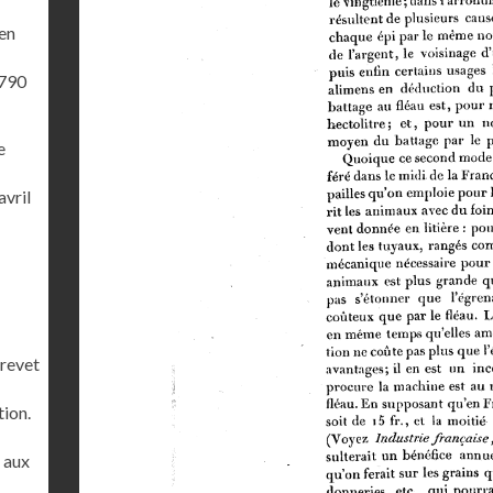
'en
1790
e
avril
brevet
tion.
r aux