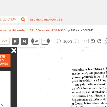
RECHERCHE AVANCÉE
Industrie Nationale
1831. 30e année. N. 319-330
p.292 - vue 309/745
100%
ISTE
DES
LUMES
ON