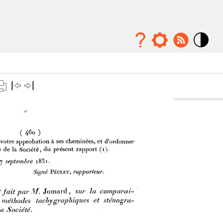
Mode
contraste
élévé