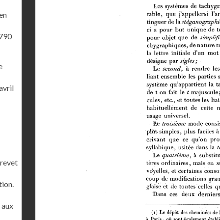
'en
1790
e
avril
brevet
tion.
r aux