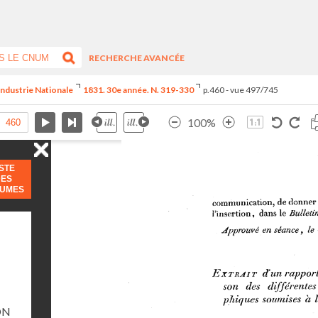
RECHERCHE AVANCÉE
Industrie Nationale
1831. 30e année. N. 319-330
p.460 - vue 497/745
100%
ISTE
DES
LUMES
ON