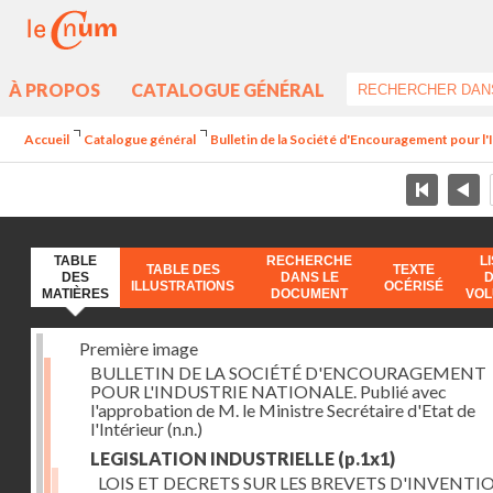
À PROPOS
CATALOGUE GÉNÉRAL
Accueil
Catalogue général
Bulletin de la Société d'Encouragement pour l'
TABLE
RECHERCHE
L
TABLE DES
TEXTE
DES
DANS LE
ILLUSTRATIONS
OCÉRISÉ
MATIÈRES
DOCUMENT
VO
Première image
BULLETIN DE LA SOCIÉTÉ D'ENCOURAGEMENT
POUR L'INDUSTRIE NATIONALE. Publié avec
l'approbation de M. le Ministre Secrétaire d'Etat de
l'Intérieur
(n.n.)
LEGISLATION INDUSTRIELLE
(p.1x1)
LOIS ET DECRETS SUR LES BREVETS D'INVENTI