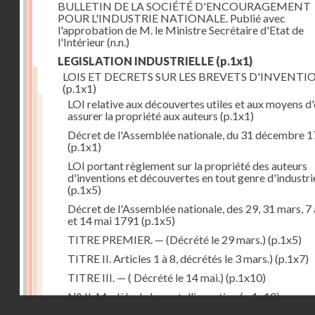
BULLETIN DE LA SOCIÉTÉ D'ENCOURAGEMENT
POUR L'INDUSTRIE NATIONALE. Publié avec
l'approbation de M. le Ministre Secrétaire d'Etat de
l'Intérieur
(n.n.)
LEGISLATION INDUSTRIELLE
(p.1x1)
LOIS ET DECRETS SUR LES BREVETS D'INVENTI
(p.1x1)
LOI relative aux découvertes utiles et aux moyens d
assurer la propriété aux auteurs
(p.1x1)
Décret de l'Assemblée nationale, du 31 décembre 
(p.1x1)
LOI portant règlement sur la propriété des auteurs
d'inventions et découvertes en tout genre d'industri
(p.1x5)
Décret de l'Assemblée nationale, des 29, 31 mars, 7 
et 14 mai 1791
(p.1x5)
TITRE PREMIER. — (Décrété le 29 mars.)
(p.1x5)
TITRE II. Articles 1 à 8, décrétés le 3 mars.)
(p.1x7)
TITRE III. — ( Décrété le 14 mai.)
(p.1x10)
N°. II. Modèle de brevet d'invention
(p.1x10)
Droits réservés - CNAM