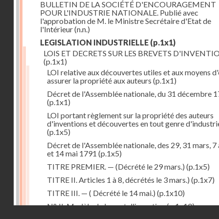
BULLETIN DE LA SOCIÉTÉ D'ENCOURAGEMENT
POUR L'INDUSTRIE NATIONALE. Publié avec
l'approbation de M. le Ministre Secrétaire d'Etat de
l'Intérieur
(n.n.)
LEGISLATION INDUSTRIELLE
(p.1x1)
LOIS ET DECRETS SUR LES BREVETS D'INVENTI
(p.1x1)
LOI relative aux découvertes utiles et aux moyens d
assurer la propriété aux auteurs
(p.1x1)
Décret de l'Assemblée nationale, du 31 décembre 
(p.1x1)
LOI portant règlement sur la propriété des auteurs
d'inventions et découvertes en tout genre d'industri
(p.1x5)
Décret de l'Assemblée nationale, des 29, 31 mars, 7 
et 14 mai 1791
(p.1x5)
TITRE PREMIER. — (Décrété le 29 mars.)
(p.1x5)
TITRE II. Articles 1 à 8, décrétés le 3 mars.)
(p.1x7)
TITRE III. — ( Décrété le 14 mai.)
(p.1x10)
N°. II. Modèle de brevet d'invention
(p.1x10)
Droits réservés - CNAM